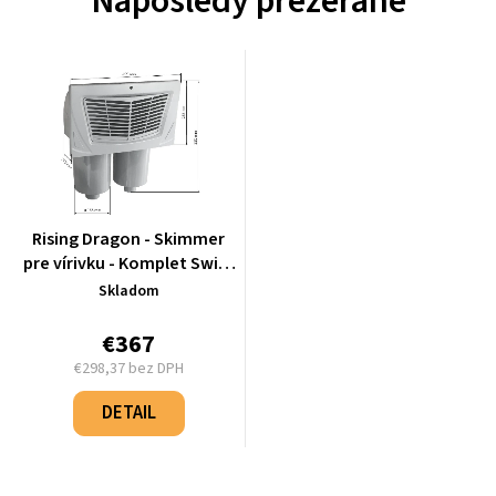
Naposledy prezerané
Rising Dragon - Skimmer
pre vírivku - Komplet Swim
SPA (Double) - 1.15.163301
Skladom
€367
€298,37 bez DPH
Jednotková
cena:
DETAIL