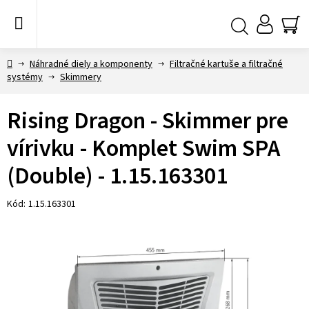
Prejsť
na
obsah
NÁ
Hľadať
KO
Domov
Náhradné diely a komponenty
Filtračné kartuše a filtračné
systémy
Skimmery
Rising Dragon - Skimmer pre
vírivku - Komplet Swim SPA
(Double) - 1.15.163301
Kód:
1.15.163301