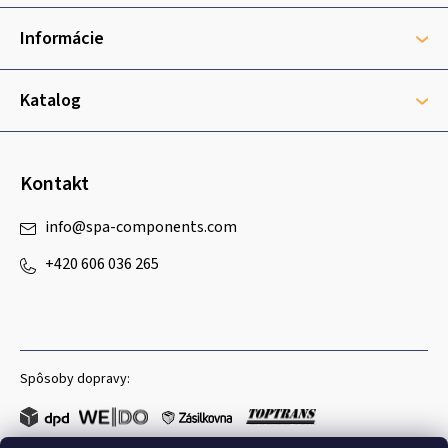
ä
t
Informácie
i
e
Katalog
Kontakt
info
@
spa-components.com
+420 606 036 265
Spôsoby dopravy: