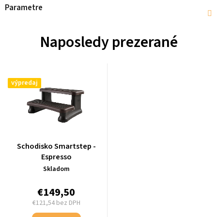
Parametre
Naposledy prezerané
výpredaj
Schodisko Smartstep -
Espresso
Skladom
€149,50
€121,54 bez DPH
Jednotková