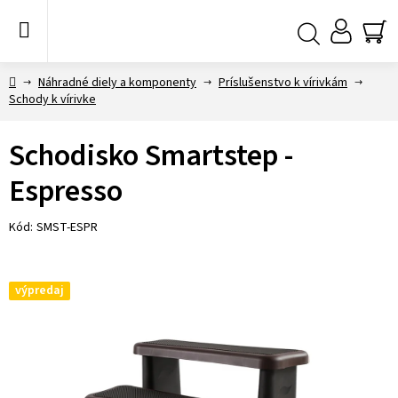
Prejsť
na
obsah
NÁ
Hľadať
KO
Domov
Náhradné diely a komponenty
Príslušenstvo k vírivkám
Schody k vírivke
Schodisko Smartstep -
Espresso
Kód:
SMST-ESPR
výpredaj