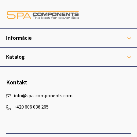
Z
á
p
ä
t
Informácie
i
e
Katalog
Kontakt
info
@
spa-components.com
+420 606 036 265