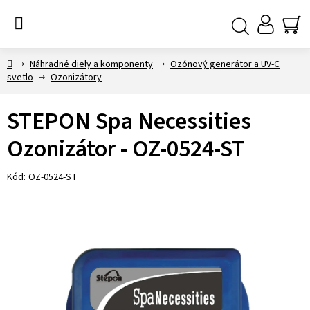
Prejsť
na
obsah
NÁ
Hľadať
KO
Domov
Náhradné diely a komponenty
Ozónový generátor a UV-C
svetlo
Ozonizátory
STEPON Spa Necessities
Ozonizátor - OZ-0524-ST
Kód:
OZ-0524-ST