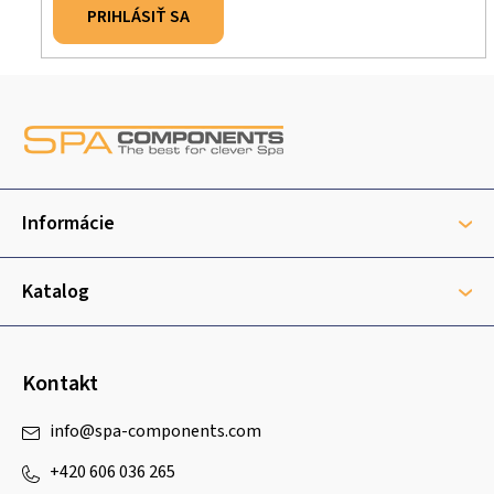
PRIHLÁSIŤ SA
Z
á
p
ä
t
Informácie
i
e
Katalog
Kontakt
info
@
spa-components.com
+420 606 036 265