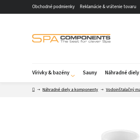
Prejsť
Obchodné podmienky
Reklamácie & vrátenie tovaru
na
obsah
Vírivky & bazény
Sauny
Náhradné diel
Domov
Náhradné diely a komponenty
Vodoinštalačný ma