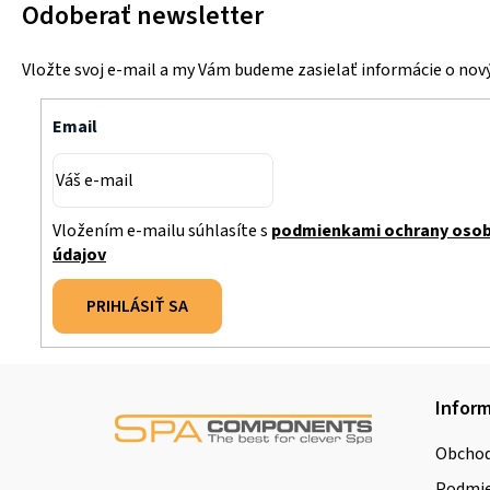
Odoberať newsletter
Vložte svoj e-mail a my Vám budeme zasielať informácie o no
Email
Vložením e-mailu súhlasíte s
podmienkami ochrany oso
údajov
PRIHLÁSIŤ SA
Z
Inform
á
Obchod
p
Podmie