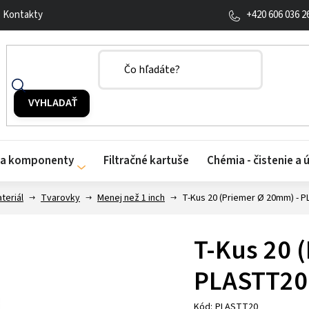
+420 606 036 2
Kontakty
y a komponenty
Filtračné kartuše
Chémia - čistenie a 
teriál
Tvarovky
Menej než 1 inch
T-Kus 20 (Priemer Ø 20mm) - 
T-Kus 20 
PLASTT20
Kód:
PLASTT20