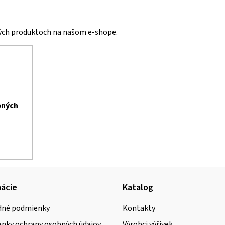
vých produktoch na našom e-shope.
bných
ácie
Katalog
né podmienky
Kontakty
nky ochrany osobných údajov
Výrobci výřivek