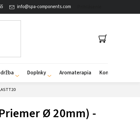
65
info
@
spa-components.com
Prihlásenie
NÁKUPNÝ
KOŠÍK
údržba
Doplnky
Aromaterapia
Kontakty
PLASTT20
(Priemer Ø 20mm) -