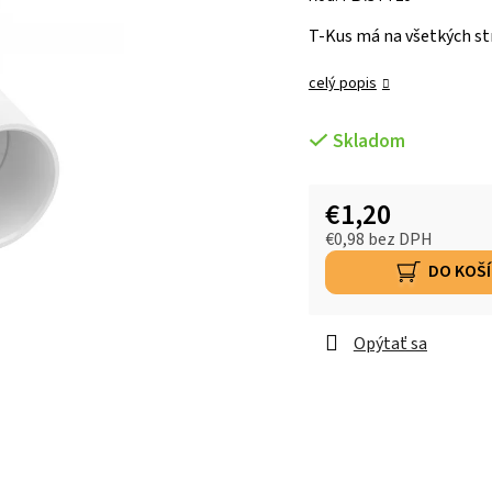
T-Kus má na všetkých st
celý popis
Skladom
€1,20
€0,98 bez DPH
DO KOŠ
Opýtať sa