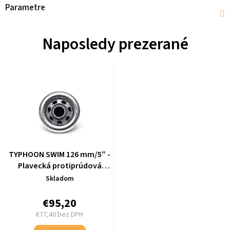
Parametre
Naposledy prezerané
TYPHOON SWIM 126 mm/5″ -
Plavecká protiprúdová
tryska pre Swim Spa
Skladom
€95,20
€77,40 bez DPH
Jednotková