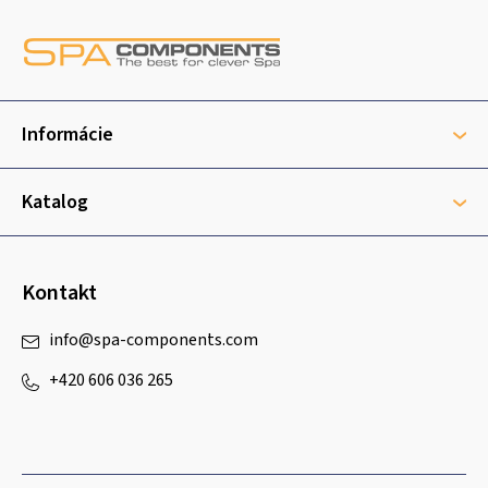
Z
á
p
ä
t
Informácie
i
e
Katalog
Kontakt
info
@
spa-components.com
+420 606 036 265