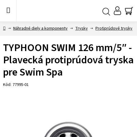
Prejsť
na
obsah
NÁ
Hľadať
KO
Domov
Náhradné diely a komponenty
Trysky
Protiprúdové trysky
TYPHOON SWIM 126 mm/5″ -
Plavecká protiprúdová tryska
pre Swim Spa
Kód:
77995-01