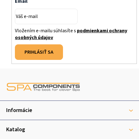
Email
Vložením e-mailu súhlasíte s
podmienkami ochrany
osobných údajov
PRIHLÁSIŤ SA
Z
á
p
ä
t
Informácie
i
e
Katalog