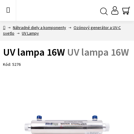
Prejsť
na
obsah
NÁ
Hľadať
KO
Domov
Náhradné diely a komponenty
Ozónový generátor a UV-C
svetlo
UV Lampy
UV lampa 16W
UV lampa 16W
Kód:
5276