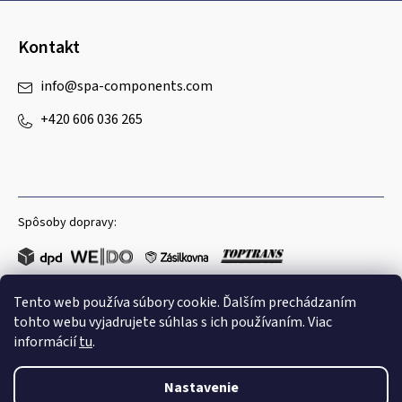
Kontakt
info
@
spa-components.com
+420 606 036 265
Spôsoby dopravy:
Tento web používa súbory cookie. Ďalším prechádzaním
Obľúbené spôsoby platby:
tohto webu vyjadrujete súhlas s ich používaním. Viac
informácií
tu
.
Nastavenie