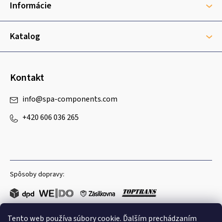
t
Informácie
i
e
Katalog
Kontakt
info
@
spa-components.com
+420 606 036 265
Spôsoby dopravy:
Tento web používa súbory cookie. Ďalším prechádzaním
Obľúbené spôsoby platby: