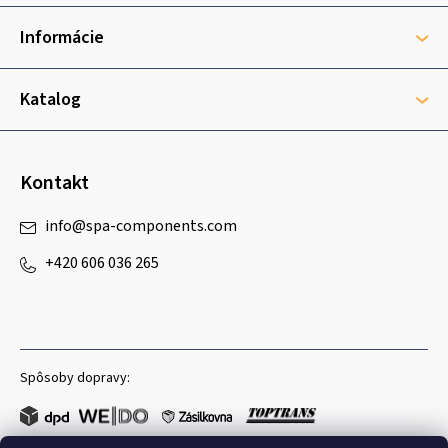
ä
t
Informácie
i
e
Katalog
Kontakt
info
@
spa-components.com
+420 606 036 265
Spôsoby dopravy: