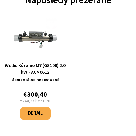
Naposledy prezerané
Wellis Kúrenie M7 (GS100) 2.0
kW - ACM0612
Momentálne nedostupné
€300,40
€244,23 bez DPH
Jednotková
cena:
DETAIL