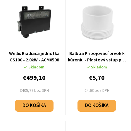
Wellis Riadiaca jednotka
Balboa Pripojovací prvok k
GS100 - 2.0kW - ACM0598
kúreniu - Plastový vstup pre
hadicu 48mm - 50084
Skladom
Skladom
€499,10
€5,70
€405,77 bez DPH
€4,63 bez DPH
DO KOŠÍKA
DO KOŠÍKA