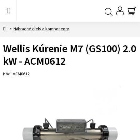
Prejsť
na
obsah
NÁ
Hľadať
KO
Domov
Náhradné diely a komponenty
Wellis Kúrenie M7 (GS100) 2.0
kW - ACM0612
Kód:
ACM0612