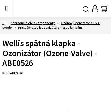
Prejsť
na
obsah
NÁ
Hľadať
KO
Domov
Náhradné diely a komponenty
Ozónový generátor a UV-C
svetlo
Príslušenstvo k ozonizátorom a UV lampám.
Wellis spätná klapka -
Ozonizátor (Ozone-Valve) -
ABE0526
Kód:
ABE0526