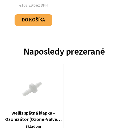
€168,29 bez DPH
DO KOŠÍKA
Naposledy prezerané
Wellis spätná klapka -
Ozonizátor (Ozone-Valve) -
ABE0526
Skladom