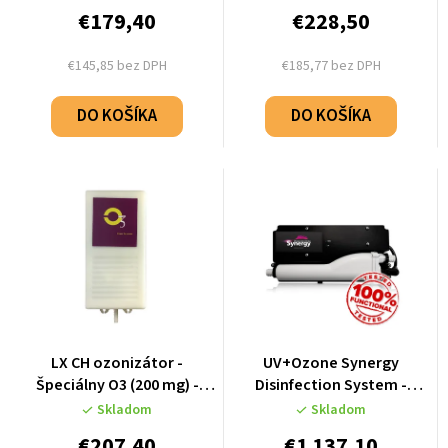
€179,40
€228,50
€145,85 bez DPH
€185,77 bez DPH
DO KOŠÍKA
DO KOŠÍKA
LX CH ozonizátor -
UV+Ozone Synergy
Špeciálny O3 (200 mg) -
Disinfection System -
1.16.030202
repasovaný - 51184-001-909-
Skladom
Skladom
REP
€207,40
€1 137,10