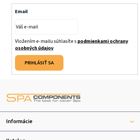
i
Email
e
p
r
v
Vložením e-mailu súhlasíte s
podmienkami ochrany
k
osobných údajov
y
v
PRIHLÁSIŤ SA
ý
p
i
Z
s
á
u
p
ä
t
Informácie
i