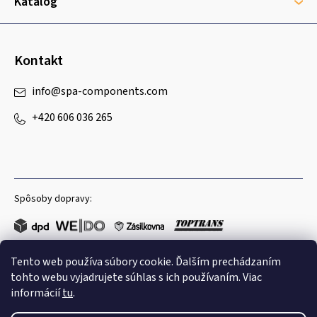
e
Katalog
Kontakt
info
@
spa-components.com
+420 606 036 265
Spôsoby dopravy:
Tento web používa súbory cookie. Ďalším prechádzaním
Obľúbené spôsoby platby:
tohto webu vyjadrujete súhlas s ich používaním. Viac
informácií
tu
.