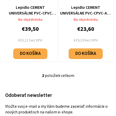
p
r
r
Lepidlo CEMENT
Lepidlo CEMENT
o
UNIVERSÁLNE PVC-CPVC
UNIVERSÁLNE PVC-CPVC-ABS
o
Genova HT-110 237ml
- Arrow Universal 1108,
d
Na objednávku
Na objednávku
d
118ml
u
€39,50
€23,60
u
k
k
€32,11 bez DPH
€19,19 bez DPH
t
t
o
DO KOŠÍKA
DO KOŠÍKA
o
v
v
2
položiek celkom
O
v
l
Odoberať newsletter
á
d
Vložte svoj e-mail a my Vám budeme zasielať informácie o
a
nových produktoch na našom e-shope.
c