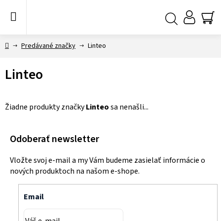
Prejsť
na
obsah
NÁ
Hľadať
KO
Domov
Predávané značky
Linteo
Linteo
Žiadne produkty značky
Linteo
sa nenašli...
Odoberať newsletter
Vložte svoj e-mail a my Vám budeme zasielať informácie o
nových produktoch na našom e-shope.
Email