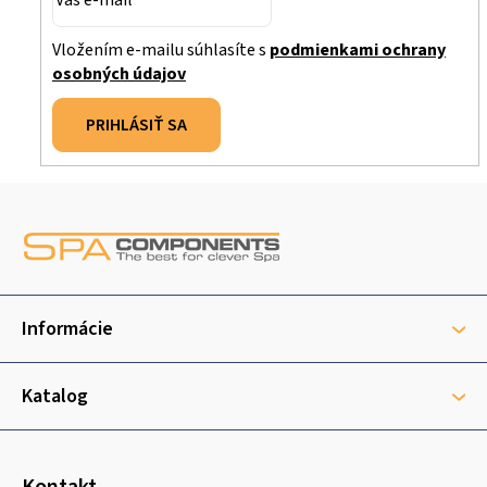
Vložením e-mailu súhlasíte s
podmienkami ochrany
osobných údajov
PRIHLÁSIŤ SA
Z
á
p
ä
t
Informácie
i
e
Katalog
Kontakt