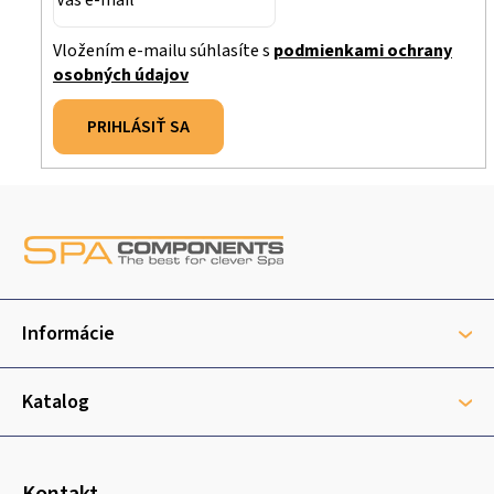
Vložením e-mailu súhlasíte s
podmienkami ochrany
osobných údajov
PRIHLÁSIŤ SA
Z
á
p
ä
t
Informácie
i
e
Katalog
Kontakt