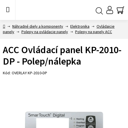
Prejsť
na
obsah
NÁ
Hľadať
KO
Domov
Náhradné diely a komponenty
Elektronika
Ovládaicie
panely
Polepy na ovládacie panely
Polepy na panely ACC
ACC Ovládací panel KP-2010-
DP - Polep/nálepka
Kód:
OVERLAY KP-2010-DP