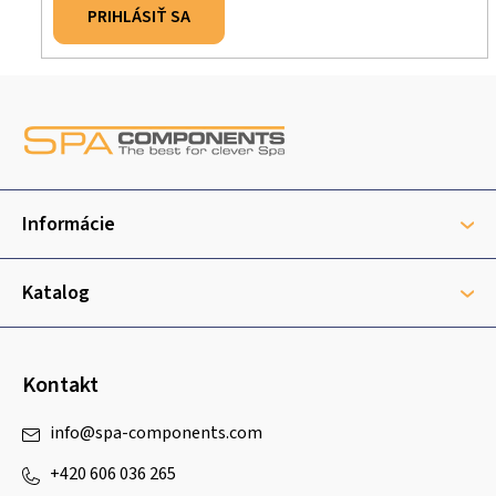
PRIHLÁSIŤ SA
Z
á
p
ä
t
Informácie
i
e
Katalog
Kontakt
info
@
spa-components.com
+420 606 036 265