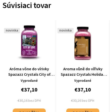
Súvisiaci tovar
novinka
novinka
Aróma vône do vírivky
Aroma vůně do vířivky
Spazazz Crystals City of
Spazazz Crystals Holiday
Love - Paris (650g)
(623g)
Vyprodané
Vyprodané
€37,10
€37,10
€30,16 bez DPH
€30,16 bez DPH