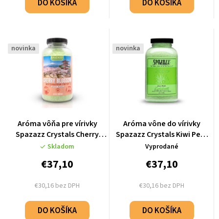
DO KOŠÍKA
DO KOŠÍKA
novinka
novinka
Aróma vôňa pre vírivky
Aróma vône do vírivky
Spazazz Crystals Cherry
Spazazz Crystals Kiwi Pear
Blossom - Tokyo (650g)
(623g)
Skladom
Vyprodané
€37,10
€37,10
€30,16 bez DPH
€30,16 bez DPH
DO KOŠÍKA
DO KOŠÍKA