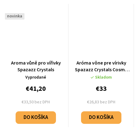
novinka
Aroma vůně pro vířivky
Aróma vône pre vírivky
Spazazz Crystals
Spazazz Crystals Cosmo
"Flirty" (482g)
Vyprodané
Skladom
€41,20
€33
€33,50 bez DPH
€26,83 bez DPH
DO KOŠÍKA
DO KOŠÍKA