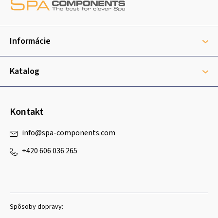
p
ä
t
Informácie
i
e
Katalog
Kontakt
info
@
spa-components.com
+420 606 036 265
Spôsoby dopravy: