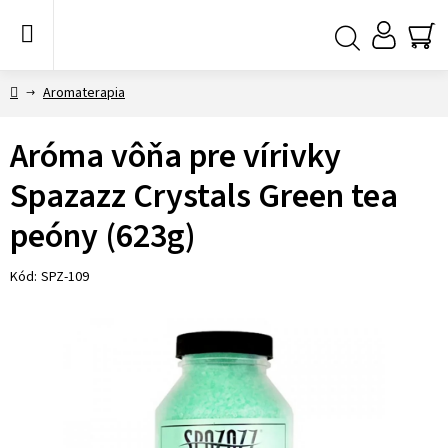
Prejsť
na
obsah
NÁ
Hľadať
KO
Domov
Aromaterapia
Aróma vôňa pre vírivky
Spazazz Crystals Green tea
peóny (623g)
Kód:
SPZ-109