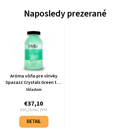
Naposledy prezerané
Aróma vôňa pre vírivky
Spazazz Crystals Green tea
peóny (623g)
Skladom
€37,10
€30,16 bez DPH
Jednotková
cena:
DETAIL