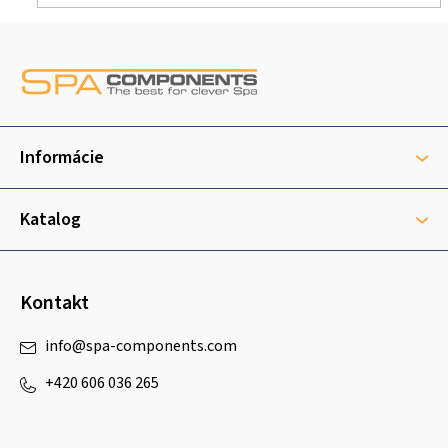
Z
á
p
ä
t
Informácie
i
e
Katalog
Kontakt
info
@
spa-components.com
+420 606 036 265