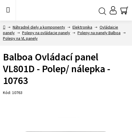
Prejsť
na
obsah
NÁ
Hľadať
KO
Domov
Náhradné diely a komponenty
Elektronika
Ovládaicie
panely
Polepy na ovládacie panely
Polepy na panely Balboa
Polepy na VL panely
Balboa Ovládací panel
VL801D - Polep/ nálepka -
10763
Kód:
10763