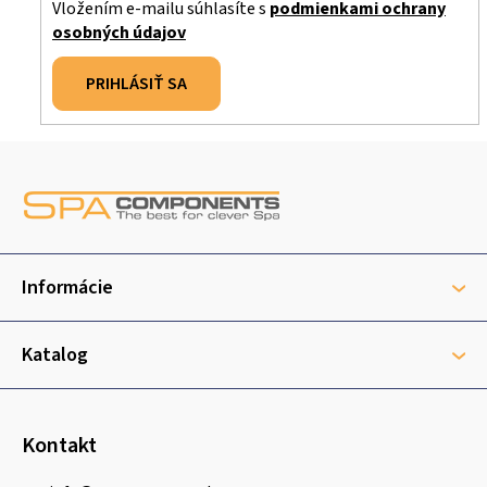
Vložením e-mailu súhlasíte s
podmienkami ochrany
osobných údajov
PRIHLÁSIŤ SA
Z
á
p
ä
t
Informácie
i
e
Katalog
Kontakt