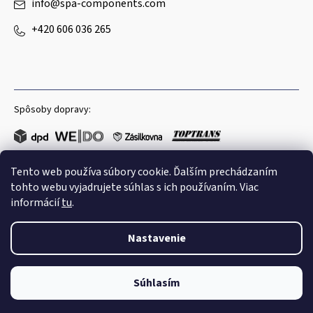
info
@
spa-components.com
+420 606 036 265
Spôsoby dopravy:
Tento web používa súbory cookie. Ďalším prechádzaním
Obľúbené spôsoby platby:
tohto webu vyjadrujete súhlas s ich používaním. Viac
informácií
tu
.
Nastavenie
Copyright 2026
Spa Components
. Všetky práva vyhradené.
Súhlasím
Shoptet
|
mime digital