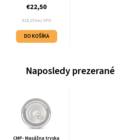
€22,50
€18,29 bez DPH
DO KOŠÍKA
Naposledy prezerané
CMP- Masážna tryska