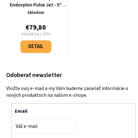
Endorphin Pulse Jet - 5"
jedno rotačné - 29554-022-
Skladom
500
€79,80
€64,88 bez DPH
Jednotková
cena:
DETAIL
Odoberať newsletter
Vložte svoj e-mail a my Vám budeme zasielať informácie o
nových produktoch na našom e-shope.
Email