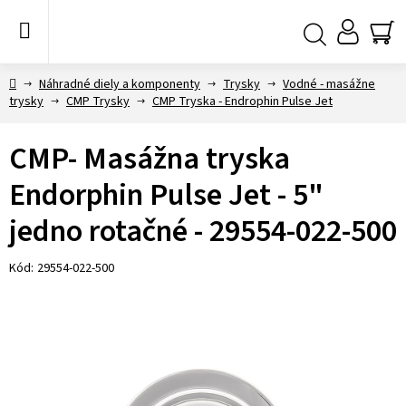
Prejsť
na
obsah
NÁ
Hľadať
KO
Domov
Náhradné diely a komponenty
Trysky
Vodné - masážne
trysky
CMP Trysky
CMP Tryska - Endrophin Pulse Jet
CMP- Masážna tryska
Endorphin Pulse Jet - 5"
jedno rotačné - 29554-022-500
Kód:
29554-022-500