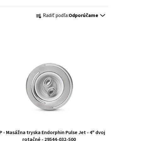
R
Radiť podľa:
Odporúčame
a
d
e
n
i
e
p
r
o
 - Masážna tryska Endorphin Pulse Jet - 4" dvoj
d
rotačné - 29544-032-500