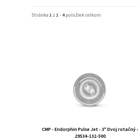
Stránka
1
z
1
-
4
položiek celkom
V
ý
p
i
s
p
r
o
CMP - Endorphin Pulse Jet - 3" Dvoj rotačný 
d
29534-132-500