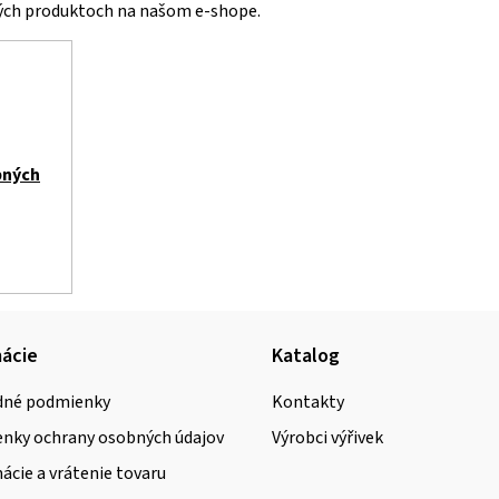
vých produktoch na našom e-shope.
a
c
i
e
p
r
bných
v
k
y
v
ý
ácie
Katalog
p
i
né podmienky
Kontakty
s
nky ochrany osobných údajov
Výrobci výřivek
u
cie a vrátenie tovaru