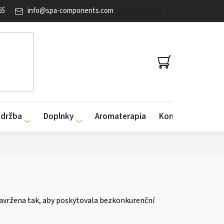
65
info
@
spa-components.com
Prihlásenie
NÁKUPNÝ
KOŠÍK
údržba
Doplnky
Aromaterapia
Kontakty
e navržena tak, aby poskytovala bezkonkurenční