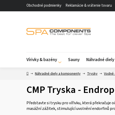
Prejsť
Obchodné podmienky
Reklamácie & vrátenie tovaru
na
obsah
Vírivky & bazény
Sauny
Náhradné diel
Domov
Náhradné diely a komponenty
Trysky
Vodné 
CMP Tryska - Endrop
Představte si trysku pro vířivku, která překračuje
masážní zážitek, stimulující uvolnění endorfinů p