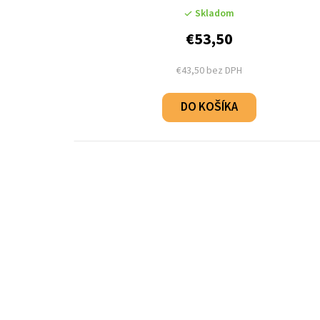
u
Skladom
€53,50
k
t
€43,50 bez DPH
o
DO KOŠÍKA
v