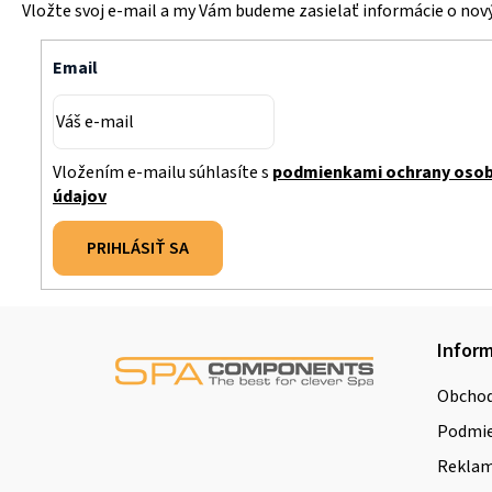
Vložte svoj e-mail a my Vám budeme zasielať informácie o no
Email
Vložením e-mailu súhlasíte s
podmienkami ochrany oso
údajov
PRIHLÁSIŤ SA
Z
Inform
á
Obchod
p
Podmie
ä
Reklamá