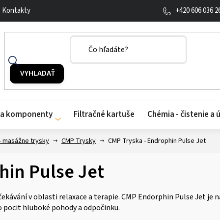
+420 606 036 2
Kontakty
y a komponenty
Filtračné kartuše
Chémia - čistenie a 
- masážne trysky
CMP Trysky
CMP Tryska - Endrophin Pulse Jet
hin Pulse Jet
 očekávání v oblasti relaxace a terapie. CMP Endorphin Pulse Jet j
ro pocit hluboké pohody a odpočinku.