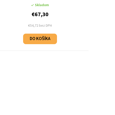
u
Skladom
€67,30
k
t
€54,72 bez DPH
o
DO KOŠÍKA
v