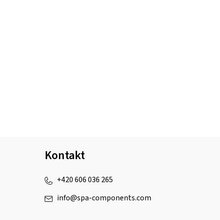
Kontakt
+420 606 036 265
info
@
spa-components.com