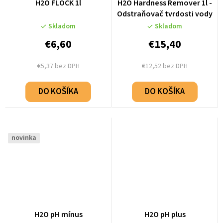
H2O FLOCK 1l
H2O Hardness Remover 1l -
Odstraňovač tvrdosti vody
Skladom
Skladom
€6,60
€15,40
€5,37 bez DPH
€12,52 bez DPH
DO KOŠÍKA
DO KOŠÍKA
novinka
H2O pH mínus
H2O pH plus