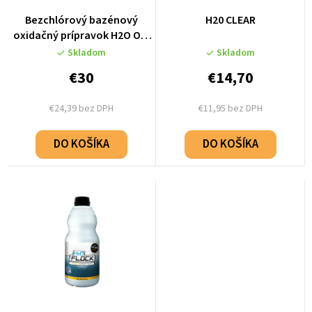
p
r
r
Bezchlórový bazénový
H20 CLEAR
o
oxidačný prípravok H2O OXI
o
1,8 kg
d
Skladom
Skladom
d
u
€30
€14,70
u
k
k
€24,39 bez DPH
€11,95 bez DPH
t
t
o
DO KOŠÍKA
DO KOŠÍKA
o
v
v