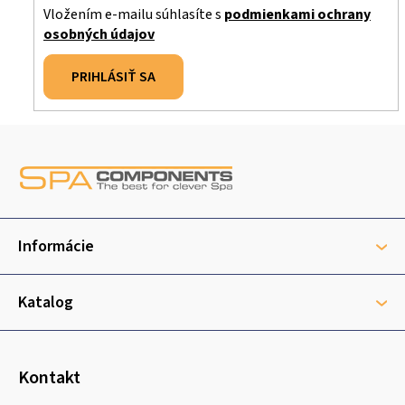
v
Vložením e-mailu súhlasíte s
podmienkami ochrany
k
osobných údajov
y
v
PRIHLÁSIŤ SA
ý
p
i
Z
s
á
u
p
ä
t
Informácie
i
e
Katalog
Kontakt