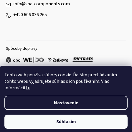
info
@
spa-components.com
+420 606 036 265
Spôsoby dopravy:
Tento web používa súbory cookie. Ďalším prechádzaním
Obľúbené spôsoby platby:
tohto webu vyjadrujete súhlas s ich používaním. Viac
informácií
tu
.
Nastavenie
Copyright 2026
Spa Components
. Všetky práva vyhradené.
Súhlasím
Shoptet
|
mime digital