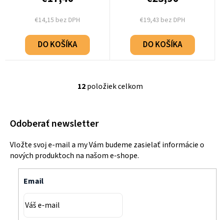
€14,15 bez DPH
€19,43 bez DPH
DO KOŠÍKA
DO KOŠÍKA
12
položiek celkom
O
v
l
Odoberať newsletter
á
d
Vložte svoj e-mail a my Vám budeme zasielať informácie o
a
nových produktoch na našom e-shope.
c
i
Email
e
p
r